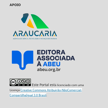
APOIO
Este Portal est
á licenciado com uma
Licença
Creative Commons Atribuição-NãoComercial-
CompartilhaIgual 3.0 Brasil
.