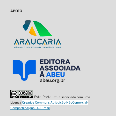
APOIO
Este Portal est
á licenciado com uma
Licença
Creative Commons Atribuição-NãoComercial-
CompartilhaIgual 3.0 Brasil
.