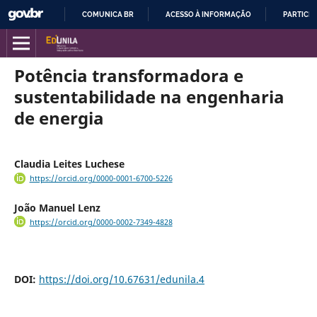
COMUNICA BR
ACESSO À INFORMAÇÃO
PARTICIP
IR
PARA
O
Potência transformadora e
CONTEÚDO
sustentabilidade na engenharia
de energia
Claudia Leites Luchese
https://orcid.org/0000-0001-6700-5226
João Manuel Lenz
https://orcid.org/0000-0002-7349-4828
DOI:
https://doi.org/10.67631/edunila.4