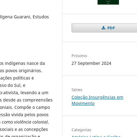
ndígena Guarani, Estudos
PDF
Próximo
27 September 2024
os indígenas nasce da
os povos originários.
ações políticas e
so do Sul, e
Séries
-ativista, levando a um
Coleção Insurgências em
vas desde as compreensões
Movimento
oloniais. Compõe o campo
essão vivida pelos povos
da como
violência colonial
,
sociais e as concepções
Categorias
s de organização e