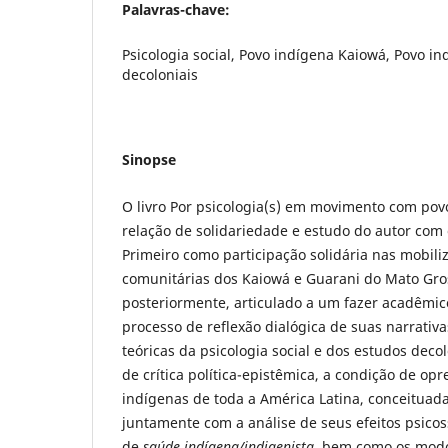
Palavras-chave:
Psicologia social, Povo indígena Kaiowá, Povo i
decoloniais
Sinopse
O livro Por psicologia(s) em movimento com pov
relação de solidariedade e estudo do autor com 
Primeiro como participação solidária nas mobiliz
comunitárias dos Kaiowá e Guarani do Mato Gros
posteriormente, articulado a um fazer acadêmico
processo de reflexão dialógica de suas narrati
teóricas da psicologia social e dos estudos dec
de crítica política-epistêmica, a condição de opr
indígenas de toda a América Latina, conceitua
juntamente com a análise de seus efeitos psicos
de
saúde indígena/indigenista
, bem como os modo