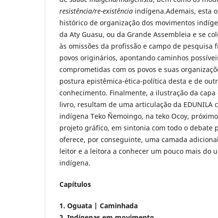
resistência/re-existência
indígena.Ademais, esta o
histórico de organização dos movimentos indíge
da Aty Guasu, ou da Grande Assembleia e se co
às omissões da profissão e campo de pesquisa f
povos originários, apontando caminhos possíve
comprometidas com os povos e suas organizaçõe
postura epistêmica-ética-política desta e de out
conhecimento. Finalmente, a ilustração da capa e
livro, resultam de uma articulação da EDUNILA 
indígena Teko Ñemoingo, na teko Ocoy, próximo
projeto gráfico, em sintonia com todo o debate 
oferece, por conseguinte, uma camada adicional
leitor e a leitora a conhecer um pouco mais do u
indígena.
Capítulos
1. Oguata | Caminhada
2. Indígenas em movimento