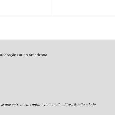
ntegração Latino Americana
a-se que entrem em contato via e-mail: editora@unila.edu.br