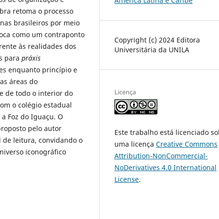
América Latina e Caribe
bra retoma o processo
nas brasileiros por meio
loca como um contraponto
Copyright (c) 2024 Editora
rente às realidades dos
Universitária da UNILA
is para
práxis
s enquanto princípio e
ras áreas do
Licença
 de todo o interior do
com o colégio estadual
 a Foz do Iguaçu. O
proposto pelo autor
Este trabalho está licenciado s
 de leitura, convidando o
uma licença
Creative Commons
niverso iconográfico
Attribution-NonCommercial-
NoDerivatives 4.0 International
License
.