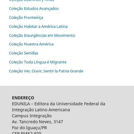
Coleção Estudos Avançados
Coleção Fronteiriça
Coleção Habitar‬ ‭a‬ ‭América‬ ‭Latina‬
Coleção Insurgências em Movimento
Coleção Nuestra América
Coleção Semillas
Coleção Toda Língua é Migrante
Coleção Ver, Ouvir, Sentir la Patria Grande
ENDEREÇO
EDUNILA – Editora da Universidade Federal da
Integração Latino Americana
Campus Integração
Av. Tancredo Neves, 3147
Foz do Iguaçu/PR
CEP 85857-970