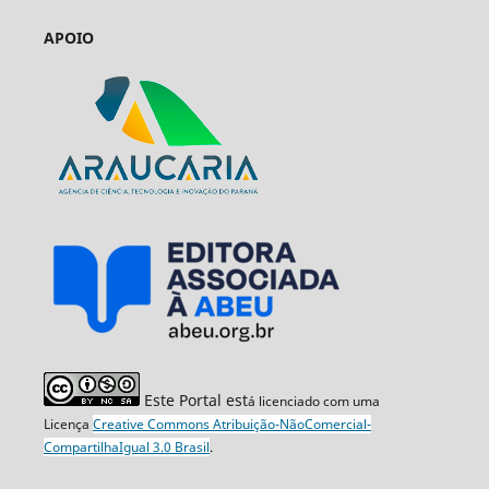
APOIO
Este Portal est
á licenciado com uma
Licença
Creative Commons Atribuição-NãoComercial-
CompartilhaIgual 3.0 Brasil
.